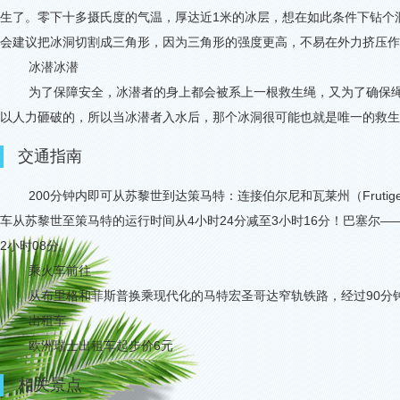
生了。零下十多摄氏度的气温，厚达近
1
米的冰层，想在如此条件下钻个
会建议把冰洞切割成三角形，因为三角形的强度更高，不易在外力挤压作
冰潜冰潜
为了保障安全，冰潜者的身上都会被系上一根救生绳，又为了确保
以人力砸破的，所以当冰潜者入水后，那个冰洞很可能也就是唯一的救生
交通指南
200
分钟内即可从苏黎世到达策马特：连接伯尔尼和瓦莱州（
Frutig
车从苏黎世至策马特的运行时间从
4
小时
24
分减至
3
小时
16
分！巴塞尔
—
2
小时
08
分。
乘火车前往
从布里格和菲斯普换乘现代化的马特宏圣哥达窄轨铁路，经过
90
分
出租车
欧洲瑞士出租车起步价
6
元
相关景点