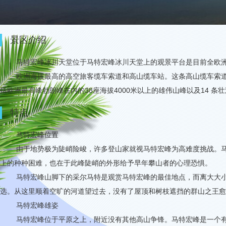
景区介绍
马特宏峰冰川天堂位于马特宏峰冰川天堂上的观景平台是目前全欧
欧洲海拔最高的高空旅客缆车索道和高山缆车站。这条高山缆车索
括欧洲最高峰勃朗峰在内的
38
座海拔
4000
米以上的雄伟山峰以及
14
条壮
特点
马特宏峰位置
由于地势极为陡峭险峻，许多登山家就视马特宏峰为高难度挑战。
上的种种困难，也在于此峰陡峭的外形给予早年攀山者的心理恐惧。
马特宏峰山脚下的采尔马特是观赏马特宏峰的最佳地点，而离大大
选。从这里顺着空旷的河道望过去，没有了屋顶和树枝遮挡的群山之王愈
马特宏峰雄姿
马特宏峰位于平原之上，附近没有其他高山争锋。马特宏峰是一个