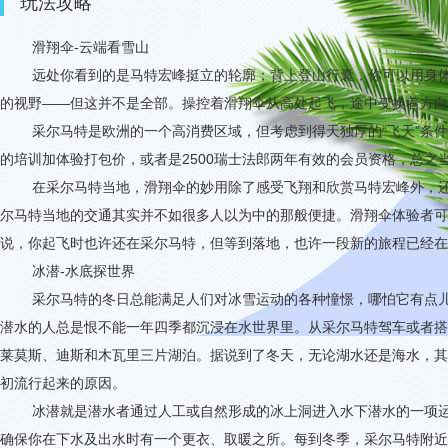
玩法攻略
滑翔伞
-
云端看雪山
远处你看到的是马特宏峰挺立的轮廓；背上登山行囊，你可以用身
的视野——但这并不是全部。操控着滑翔伞从高处起飞，途中变换着方向
采尔马特是欧洲的一个高消费区域，但考虑到得天独厚的“飞天”条
的培训加体验打包价，或者是
2500
瑞士法郎两年有效的会员资格，总之
在采尔马特当地，滑翔伞的妙用除了感受飞翔和欣赏马特宏峰外，
尔马特当地的交通其实并不如很多人以为中的那般便捷。滑翔伞体验者可
说，你起飞时也许还在采尔马特，但等到落地，也许一段新的旅程已经在
冰潜
-
水底探世界
采尔马特的冬日总能满足人们对冰雪运动的各种憧憬，哪怕它有点儿
潜水的人总是恨不能一年四季都沉浸在水世界里。从采尔马特驾车或者搭
莱莫斯、迪斯和木瓦里三片湖泊。据说到了冬天，无论湖水还是海水，其
初流行起来的原因。
冰潜就是潜水者通过人工或自然形成的冰上洞进入水下潜水的一项
确保你在下水及出水时有一个更衣、取暖之所。每到冬季，采尔马特附近