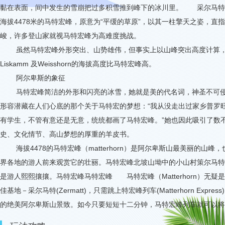
黏在表面，间中发生的雪崩把过多积雪推到峰下的冰川里。 采尔马特
海拔
4478
米的马特宏峰，原意为
“
平缓的草原
”
，以其一柱擎天之姿，直指
峻，许多登山家就视马特宏峰为高难度挑战。
虽然马特宏峰外形突出、山势雄伟，但事实上以山峰突出高度计算
Liskamm
及
Weisshorn
的海拔高度比马特宏峰高。
阿尔卑斯的象征
马特宏峰简洁的外形和闪亮的冰雪，她就是美的代名词，神圣不可
形容潜藏在人们心底的那个关于马特宏的梦想：“我从没走出过家乡普罗旺
有学生，不管有意还是无意，统统都画了马特宏峰。”她也因此吸引了数
史、文化情节、高山梦想的厚重的羊皮书。
海拔
4478
的马特宏峰（
matterhorn
）是阿尔卑斯山最美丽的山峰，
界各地的游人前来观赏它的壮丽。马特宏峰北坡山坳中的小山村策尔马特
是游人熙熙攘攘。马特宏峰马特宏峰 马特宏峰（
Matterhorn
）无疑是
佳基地－采尔马特
(Zermatt)
，只需跳上特宏峰列车
(Matterhorn Express)
的绝美阿尔卑斯山景致。如今只要短短十二分钟，马特宏峰列车就可以将